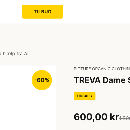
TILBUD
 hjælp fra AI.
PICTURE ORGANIC CLOTHI
TREVA Dame Sk
-60%
UDSALG
600,00 kr
1.50