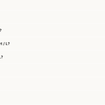
?
t / L?
L?