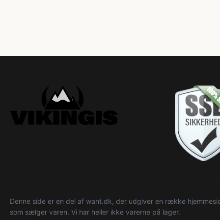
Denne side er en del af want.dk, der udgiver en række hjemmeside
som sælger varen. Vi har heller ikke varerne på lager.