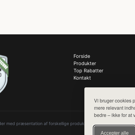
Forside
Produkter
Top Rabatter
Kontakt
Vi bruger cookies p
mere relevant indho
bedre – ikke for at 
r med præsentation af forskellige produkter fra diverse webshops. De
Accepter alle