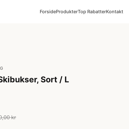
Forside
Produkter
Top Rabatter
Kontakt
NG
ibukser, Sort / L
0,00 kr