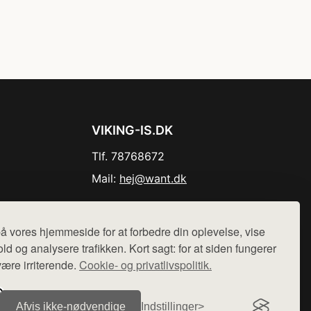
VIKING-IS.DK
Tlf. 78768672
Mail:
hej@want.dk
Cookie- og privatlivspolitik
å vores hjemmeside for at forbedre din oplevelse, vise
ld og analysere trafikken. Kort sagt: for at siden fungerer
være irriterende.
Cookie- og privatlivspolitik.
r sælges ikke varer fra denne side - vi henviser til de shops,
Afvis ikke‑nødvendige
Indstillinger