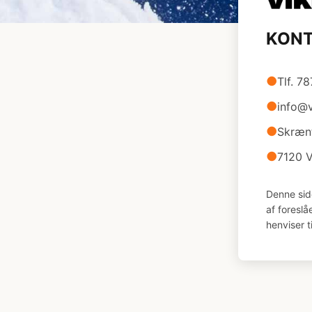
KON
●
Tlf. 7
●
info@v
●
Skræn
●
7120 V
Denne sid
af foresl
henviser t