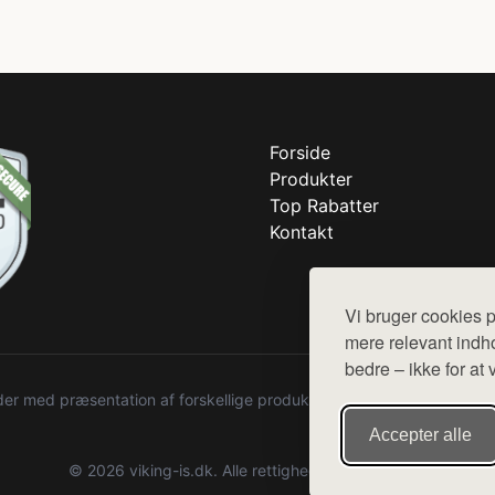
Forside
Produkter
Top Rabatter
Kontakt
Vi bruger cookies p
mere relevant indho
bedre – ikke for at 
r med præsentation af forskellige produkter fra diverse webshops. De
Accepter alle
© 2026 viking-is.dk. Alle rettigheder forbeholdes.