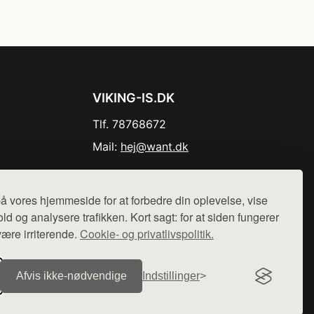
VIKING-IS.DK
Tlf. 78768672
Mail:
hej@want.dk
Cookie- og privatlivspolitik
å vores hjemmeside for at forbedre din oplevelse, vise
ld og analysere trafikken. Kort sagt: for at siden fungerer
være irriterende.
Cookie- og privatlivspolitik.
r sælges ikke varer fra denne side - vi henviser til de shops,
Afvis ikke‑nødvendige
Indstillinger