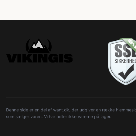
Denne side er en del af want.dk, der udgiver en række hjemmeside
som sælger varen. Vi har heller ikke varerne på lager.