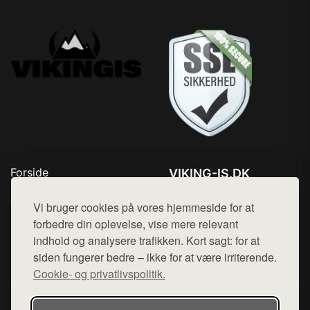
Forside
VIKING-IS.DK
Produkter
Tlf. 78768672
Top Rabatter
Vi bruger cookies på vores hjemmeside for at
Mail:
hej@want.dk
Kontakt
forbedre din oplevelse, vise mere relevant
indhold og analysere trafikken. Kort sagt: for at
Cookie- og privatlivspolitik
siden fungerer bedre – ikke for at være irriterende.
Cookie- og privatlivspolitik.