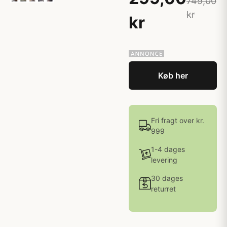
749,00
kr
kr
Køb her
Fri fragt over kr.
999
1-4 dages
levering
30 dages
returret