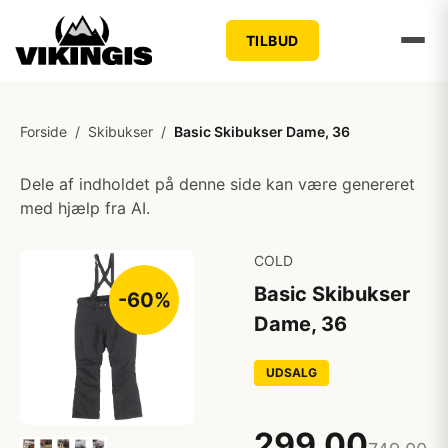
TILBUD
Forside
/
Skibukser
/
Basic Skibukser Dame, 36
Dele af indholdet på denne side kan være genereret
med hjælp fra AI.
COLD
Basic Skibukser
-60%
Dame, 36
UDSALG
299,00