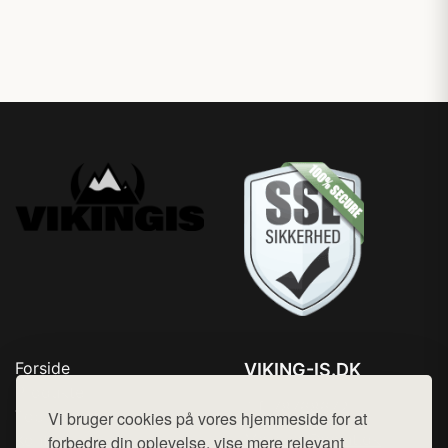
Forside
VIKING-IS.DK
Produkter
Tlf. 78768672
Top Rabatter
Vi bruger cookies på vores hjemmeside for at
Mail:
hej@want.dk
Kontakt
forbedre din oplevelse, vise mere relevant