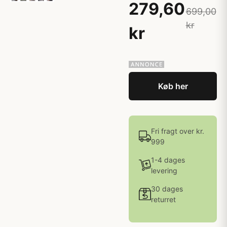
279,60
699,00
kr
kr
Køb her
Fri fragt over kr.
999
1-4 dages
levering
30 dages
returret