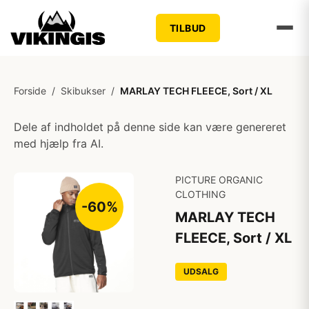
TILBUD
Forside
/
Skibukser
/
MARLAY TECH FLEECE, Sort / XL
Dele af indholdet på denne side kan være genereret
med hjælp fra AI.
PICTURE ORGANIC
CLOTHING
-60%
MARLAY TECH
FLEECE, Sort / XL
UDSALG