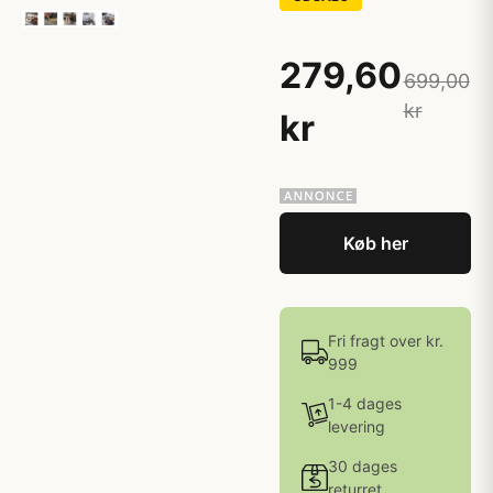
279,60
699,00
kr
kr
Køb her
Fri fragt over kr.
999
1-4 dages
levering
30 dages
returret