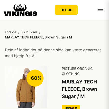
TILBUD
Forside
/
Skibukser
/
MARLAY TECH FLEECE, Brown Sugar / M
Dele af indholdet på denne side kan være genereret
med hjælp fra AI.
PICTURE ORGANIC
CLOTHING
-60%
MARLAY TECH
FLEECE, Brown
Sugar / M
UDSALG