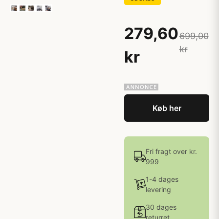
279,60
699,00
kr
kr
Køb her
Fri fragt over kr.
999
1-4 dages
levering
30 dages
returret