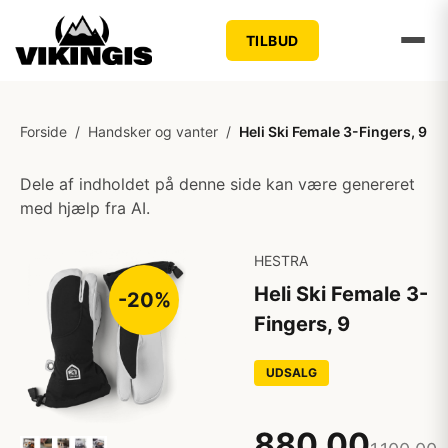
TILBUD
Forside
/
Handsker og vanter
/
Heli Ski Female 3-Fingers, 9
Dele af indholdet på denne side kan være genereret
med hjælp fra AI.
HESTRA
Heli Ski Female 3-
-20%
Fingers, 9
UDSALG
880,00