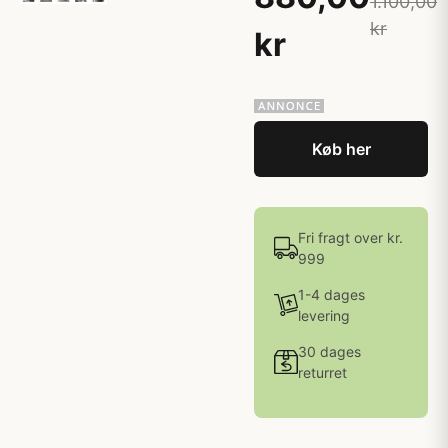
1.100,00
kr
kr
Køb her
Fri fragt over kr.
999
1-4 dages
levering
30 dages
returret