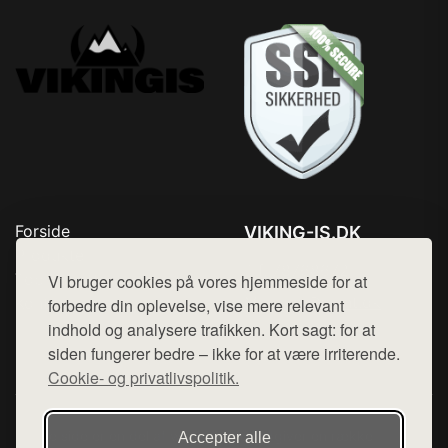
Forside
VIKING-IS.DK
Produkter
Tlf. 78768672
Top Rabatter
Vi bruger cookies på vores hjemmeside for at
Mail:
hej@want.dk
Kontakt
forbedre din oplevelse, vise mere relevant
indhold og analysere trafikken. Kort sagt: for at
Cookie- og privatlivspolitik
siden fungerer bedre – ikke for at være irriterende.
Cookie- og privatlivspolitik.
Denne side er en del af want.dk, der udgiver en række
Accepter alle