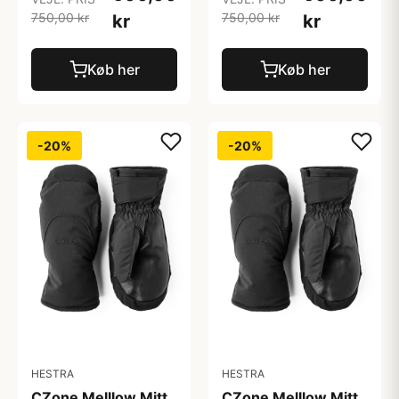
750,00 kr
750,00 kr
kr
kr
Køb her
Køb her
-20%
-20%
HESTRA
HESTRA
CZone Melllow Mitt
CZone Melllow Mitt