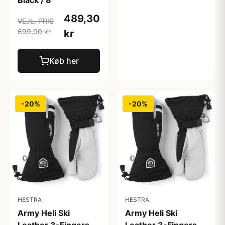
Black / 8
489,30
VEJL. PRIS
699,00 kr
kr
Køb her
-20%
-20%
HESTRA
HESTRA
Army Heli Ski
Army Heli Ski