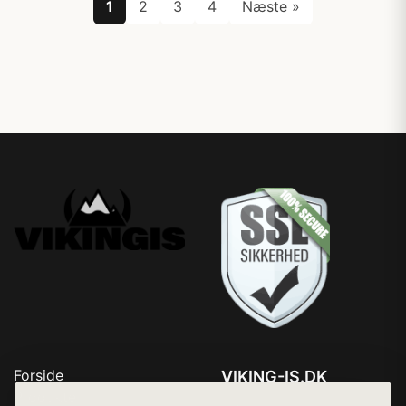
1
2
3
4
Næste »
Forside
VIKING-IS.DK
Produkter