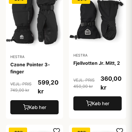
HESTRA
HESTRA
Fjellvotten Jr. Mitt, 2
Czone Pointer 3-
finger
360,00
VEJL. PRIS
599,20
VEJL. PRIS
450,00 kr
kr
749,00 kr
kr
Køb her
Køb her