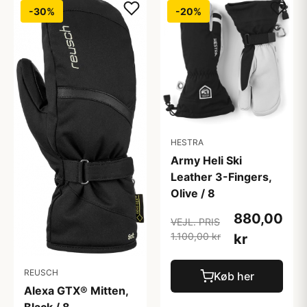
-30%
-20%
HESTRA
Army Heli Ski
Leather 3-Fingers,
Olive / 8
880,00
VEJL. PRIS
1.100,00 kr
kr
REUSCH
Køb her
Alexa GTX® Mitten,