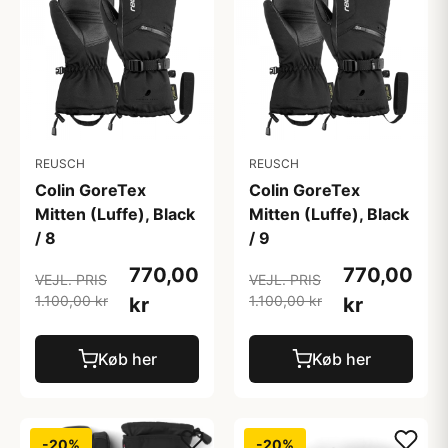
REUSCH
REUSCH
Colin GoreTex
Colin GoreTex
Mitten (Luffe), Black
Mitten (Luffe), Black
/ 8
/ 9
770,00
770,00
VEJL. PRIS
VEJL. PRIS
1.100,00 kr
1.100,00 kr
kr
kr
Køb her
Køb her
-20%
-20%