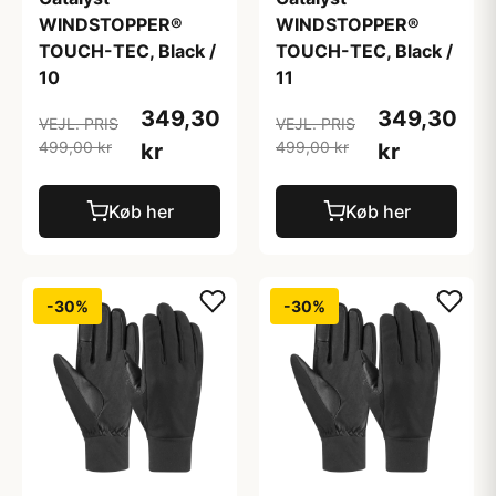
WINDSTOPPER®
WINDSTOPPER®
TOUCH-TEC, Black /
TOUCH-TEC, Black /
10
11
349,30
349,30
VEJL. PRIS
VEJL. PRIS
499,00 kr
499,00 kr
kr
kr
Køb her
Køb her
-30%
-30%