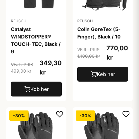
REUSCH
REUSCH
Catalyst
Colin GoreTex (5-
WINDSTOPPER®
Finger), Black / 10
TOUCH-TEC, Black /
770,00
VEJL. PRIS
9
1.100,00 kr
kr
349,30
VEJL. PRIS
499,00 kr
kr
Køb her
Køb her
-30%
-30%