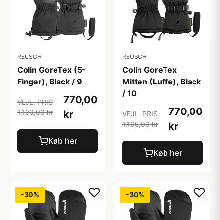
REUSCH
REUSCH
Colin GoreTex (5-
Colin GoreTex
Finger), Black / 9
Mitten (Luffe), Black
/ 10
770,00
VEJL. PRIS
770,00
1.100,00 kr
kr
VEJL. PRIS
1.100,00 kr
kr
Køb her
Køb her
-30%
-30%