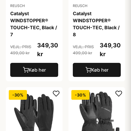
REUSCH
REUSCH
Catalyst
Catalyst
WINDSTOPPER®
WINDSTOPPER®
TOUCH-TEC, Black /
TOUCH-TEC, Black /
7
8
349,30
349,30
VEJL. PRIS
VEJL. PRIS
499,00 kr
499,00 kr
kr
kr
Køb her
Køb her
-30%
-30%