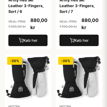
Army Heli Ski
Army Heli Ski
Leather 3-Fingers,
Leather 3-Fingers,
Sort / 6
Sort / 7
880,00
880,00
VEJL. PRIS
VEJL. PRIS
1.100,00 kr
1.100,00 kr
kr
kr
Køb her
Køb her
-20%
-20%
HESTRA
HESTRA