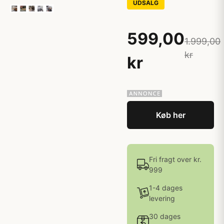
UDSALG
599,00
1.999,00
kr
kr
Køb her
Fri fragt over kr.
999
1-4 dages
levering
30 dages