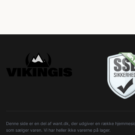
Denne side er en del af want.dk, der udgiver en række hjemmeside
som sælger varen. Vi har heller ikke varerne på lager.