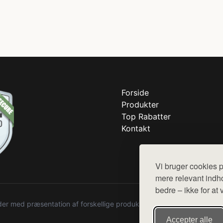
Forside
Produkter
Top Rabatter
Kontakt
Vi bruger cookies p
mere relevant indho
bedre – ikke for at 
r med præsentation af forskellige produkter fra diverse webshops. De
Accepter alle