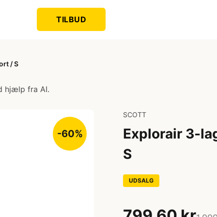
TILBUD
rt / S
 hjælp fra AI.
SCOTT
Explorair 3-la
-60%
S
UDSALG
799,60 kr