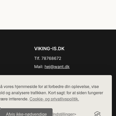
VIKING-IS.DK
Tlf. 78768672
Mail:
hej@want.dk
Cookie- og privatlivspolitik
å vores hjemmeside for at forbedre din oplevelse, vise
ld og analysere trafikken. Kort sagt: for at siden fungerer
være irriterende.
Cookie- og privatlivspolitik.
r sælges ikke varer fra denne side - vi henviser til de shops,
Afvis ikke‑nødvendige
Indstillinger