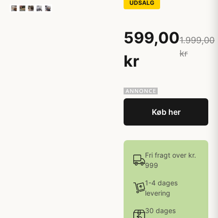
UDSALG
599,00
1.999,00
kr
kr
Køb her
Fri fragt over kr.
999
1-4 dages
levering
30 dages