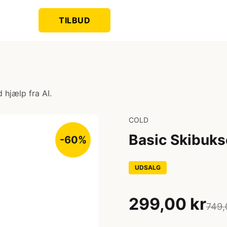
TILBUD
 hjælp fra AI.
COLD
Basic Skibuks
-60%
UDSALG
299,00 kr
749,