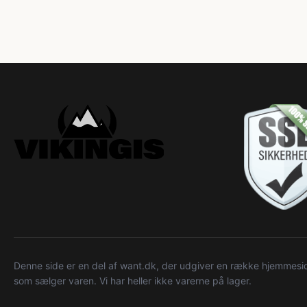
Denne side er en del af want.dk, der udgiver en række hjemmeside
som sælger varen. Vi har heller ikke varerne på lager.