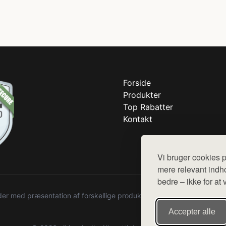
Forside
Produkter
Top Rabatter
Kontakt
Vi bruger cookies p
mere relevant indho
bedre – ikke for at 
r med præsentation af forskellige produkter fra diverse webshops. De
Accepter alle