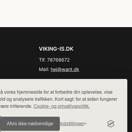
VIKING-IS.DK
Tlf. 78768672
Mail:
hej@want.dk
Cookie- og privatlivspolitik
å vores hjemmeside for at forbedre din oplevelse, vise
ld og analysere trafikken. Kort sagt: for at siden fungerer
være irriterende.
Cookie- og privatlivspolitik.
r sælges ikke varer fra denne side - vi henviser til de shops,
Afvis ikke‑nødvendige
Indstillinger