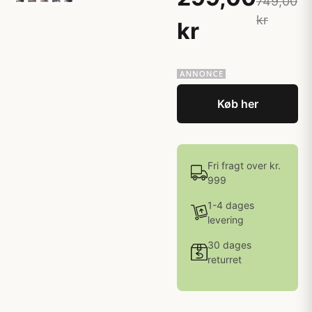
749,00
kr
kr
Køb her
Fri fragt over kr.
999
1-4 dages
levering
30 dages
returret