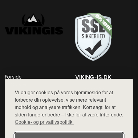
Forside
VIKING-IS.DK
Produkter
Tlf. 78768672
Top Rabatter
Vi bruger cookies på vores hjemmeside for at
Mail:
hej@want.dk
Kontakt
forbedre din oplevelse, vise mere relevant
indhold og analysere trafikken. Kort sagt: for at
Cookie- og privatlivspolitik
siden fungerer bedre – ikke for at være irriterende.
Cookie- og privatlivspolitik.