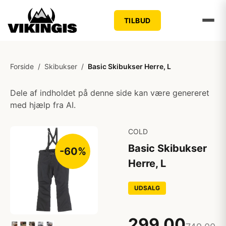
TILBUD
Forside
/
Skibukser
/
Basic Skibukser Herre, L
Dele af indholdet på denne side kan være genereret
med hjælp fra AI.
COLD
Basic Skibukser
-60%
Herre, L
UDSALG
299,00