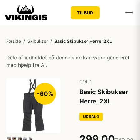
TILBUD
Forside
/
Skibukser
/
Basic Skibukser Herre, 2XL
Dele af indholdet på denne side kan være genereret
med hjælp fra AI.
COLD
Basic Skibukser
-60%
Herre, 2XL
UDSALG
299,00