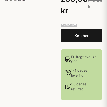
749,00
kr
kr
Køb her
Fri fragt over kr.
999
1-4 dages
levering
30 dages
returret