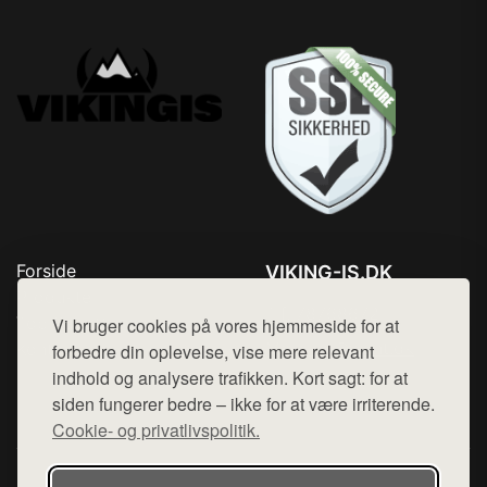
Forside
VIKING-IS.DK
Produkter
Tlf. 78768672
Top Rabatter
Vi bruger cookies på vores hjemmeside for at
Mail:
hej@want.dk
Kontakt
forbedre din oplevelse, vise mere relevant
indhold og analysere trafikken. Kort sagt: for at
Cookie- og privatlivspolitik
siden fungerer bedre – ikke for at være irriterende.
Cookie- og privatlivspolitik.