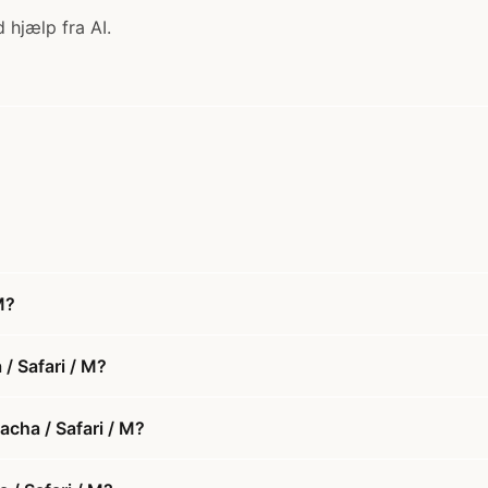
 hjælp fra AI.
M?
/ Safari / M?
acha / Safari / M?