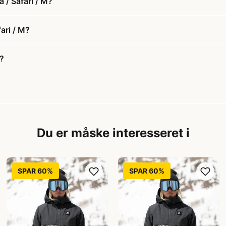
 / Safari / M?
ari / M?
d?
Du er måske interesseret i
SPAR 60%
SPAR 60%