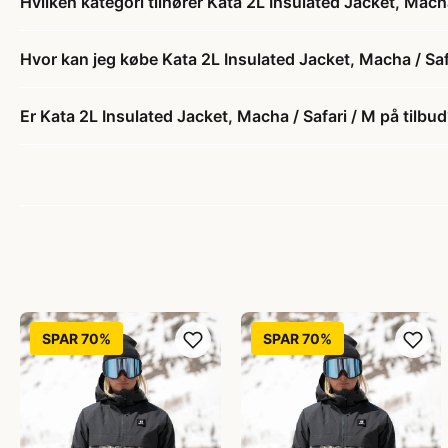
Hvilken kategori tilhører Kata 2L Insulated Jacket, Macha
Hvor kan jeg købe Kata 2L Insulated Jacket, Macha / Saf
Er Kata 2L Insulated Jacket, Macha / Safari / M på tilbu
SPAR 70%
SPAR 70%