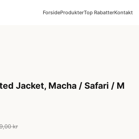
Forside
Produkter
Top Rabatter
Kontakt
ted Jacket, Macha / Safari / M
9,00 kr