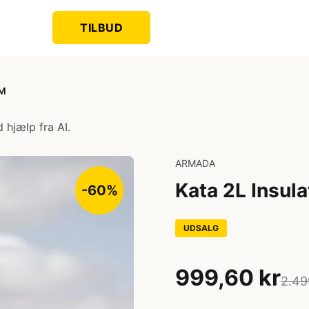
TILBUD
 M
 hjælp fra AI.
ARMADA
Kata 2L Insula
-60%
UDSALG
999,60 kr
2.49