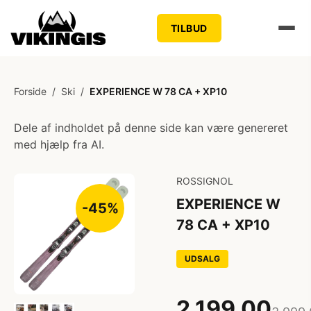
TILBUD
Forside
/
Ski
/
EXPERIENCE W 78 CA + XP10
Dele af indholdet på denne side kan være genereret
med hjælp fra AI.
ROSSIGNOL
EXPERIENCE W
-45%
78 CA + XP10
UDSALG
2.199,00