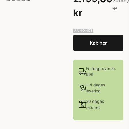
3.999,
kr
kr
Køb her
Fri fragt over kr.
999
1-4 dages
levering
30 dages
returret