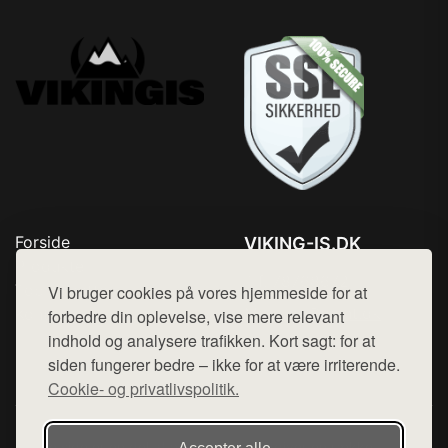
Forside
VIKING-IS.DK
Produkter
Tlf. 78768672
Top Rabatter
Vi bruger cookies på vores hjemmeside for at
Mail:
hej@want.dk
Kontakt
forbedre din oplevelse, vise mere relevant
indhold og analysere trafikken. Kort sagt: for at
Cookie- og privatlivspolitik
siden fungerer bedre – ikke for at være irriterende.
Cookie- og privatlivspolitik.
Denne side er en del af want.dk, der udgiver en række