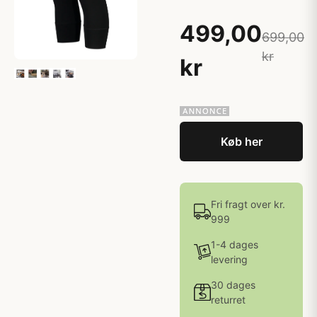
499,00
699,00
kr
kr
Køb her
Fri fragt over kr.
999
1-4 dages
levering
30 dages
returret