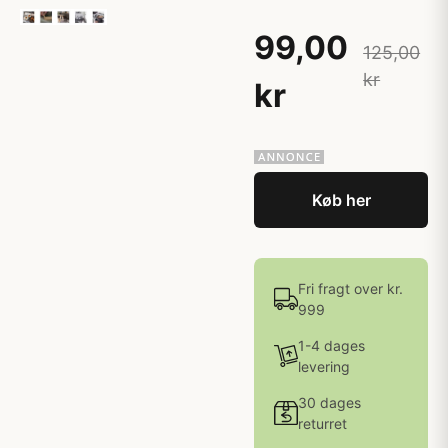
99,00
125,00
kr
kr
Køb her
Fri fragt over kr.
999
1-4 dages
levering
30 dages
returret