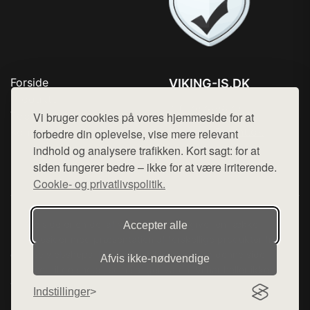
Forside
VIKING-IS.DK
Produkter
Tlf. 78768672
Top Rabatter
Vi bruger cookies på vores hjemmeside for at
Mail:
hej@want.dk
Kontakt
forbedre din oplevelse, vise mere relevant
indhold og analysere trafikken. Kort sagt: for at
Cookie- og privatlivspolitik
siden fungerer bedre – ikke for at være irriterende.
Cookie- og privatlivspolitik.
Denne side er en del af want.dk, der udgiver en række
Accepter alle
hjemmesider med præsentation af forskellige produkter fra
diverse webshops. Der sælges ikke varer fra denne side - vi
Afvis ikke‑nødvendige
henviser til de shops, som sælger varen. Vi har heller ikke
varerne på lager.
Indstillinger