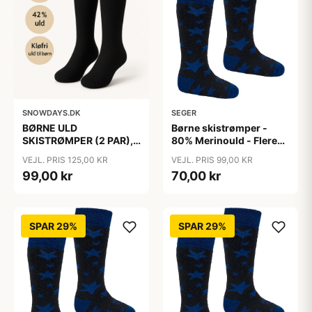
SNOWDAYS.DK
SEGER
BØRNE ULD
Børne skistrømper -
SKISTRØMPER (2 PAR),
80% Merinould - Flere
31-34
farver - Seger, Sort/Blå /
VEJL. PRIS 125,00 KR
VEJL. PRIS 99,00 KR
25-27
99,00 kr
70,00 kr
SPAR 29%
SPAR 29%