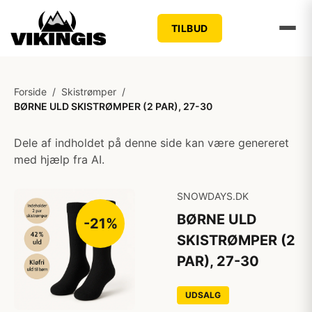
TILBUD
Forside
/
Skistrømper
/
BØRNE ULD SKISTRØMPER (2 PAR), 27-30
Dele af indholdet på denne side kan være genereret
med hjælp fra AI.
SNOWDAYS.DK
BØRNE ULD
-21%
SKISTRØMPER (2
PAR), 27-30
UDSALG